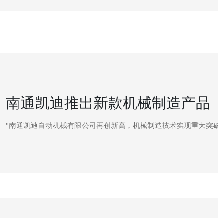
南通凯迪推出新款机械制造产品
"南通凯迪自动机械有限公司再创新高，机械制造技术实现重大突