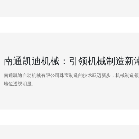
南通凯迪机械：引领机械制造新
南通凯迪自动机械有限公司珠宝制造的技术跃迈新步，机械制造领
地位透视明显。