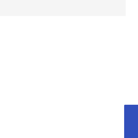
界品质
0513-86710600
15962922358