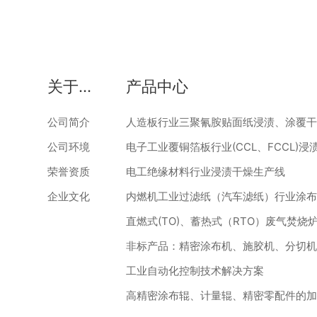
关于凯
产品中心
迪
公司简介
人造板行业三聚氰胺贴面纸浸渍、涂覆
公司环境
电子工业覆铜箔板行业(CCL、FCCL)
布干燥生产线
荣誉资质
电工绝缘材料行业浸渍干燥生产线
企业文化
内燃机工业过滤纸（汽车滤纸）行业涂
线
直燃式(TO)、蓄热式（RTO）废气焚烧
非标产品：精密涂布机、施胶机、分切
工业自动化控制技术解决方案
高精密涂布辊、计量辊、精密零配件的