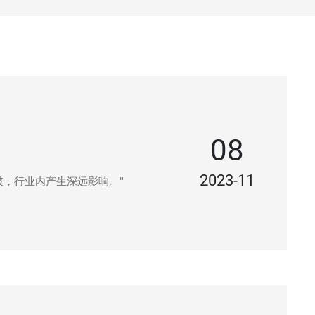
08
2023-11
破，行业内产生深远影响。"